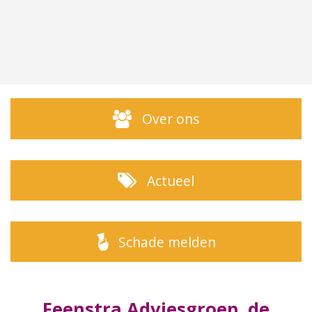
Over ons
Actueel
Schade melden
Feenstra Adviesgroep, de