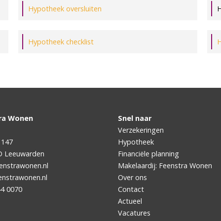
Hypotheek oversluiten
H
Hypotheek checklist
H
ra Wonen
Snel naar
Verzekeringen
 147
Hypotheek
D
Leeuwarden
Financiële planning
enstrawonen.nl
Makelaardij: Feenstra Wonen
nstrawonen.nl
Over ons
44 0070
Contact
Actueel
Vacatures