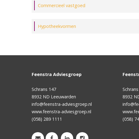
Commercieel vastgoed
Hypotheekvormen
Feenstra Adviesgroep
Feenst
Schrans 147
Schrans
8932 ND
Leeuwarden
8932 N
info@feenstra-adviesgroep.nl
info@fe
www.feenstra-adviesgroep.nl
www.fee
(058) 289 1111
(058) 7