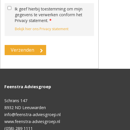
Ik geef hierbij toestemming om mijn
gegevens te verwerken conform het
Privacy statement.
*
Bekijk hier ons Privacy statement
Feenstra Adviesgroep
Schrans 147
8932 ND
Leeuwarden
info@feenstra-adviesgroep.nl
www.feenstra-adviesgroep.nl
(058) 289 1111