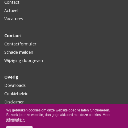
Contact
Actueel
Vacatures
Contact
Contactformulier
Schade melden
Wijziging doorgeven
Overig
Downloads
Cookiebeleid
Disclaimer
Privacy
Wij gebruiken cookies om onze website goed te laten functioneren.
Bezoek je onze website, dan ga je akkoord met deze cookies.
Meer
informatie >